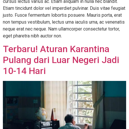
cursus lectus varius ac. Etiam aliquam in nulla nec blandit.
Etiam tincidunt dolor vel imperdiet pulvinar. Duis vitae feugiat
justo. Fusce fermentum lobortis posuere. Mauris porta, erat
non tempus vestibulum, lectus urna iaculis urna, ac venenatis
neque erat nec neque. Nam ullamcorper consectetur tortor,
eget pharetra nibh auctor non.
Terbaru! Aturan Karantina
Pulang dari Luar Negeri Jadi
10-14 Hari