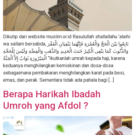
Dikutip dari website muslim.or.id Rasulullah shallallahu ‘alaihi
wa sallam bersabda, تَابِعُوا بَيْنَ الْحَجِّ وَالْعُمْرَةِ فَإِنَّهُمَا يَنْفِيَانِ الْفَقْرَ
وَالذُّنُوبَ كَمَا يَنْفِى الْكِيرُ خَبَثَ الْحَدِيدِ وَالذَّهَبِ وَالْفِضَّةِ وَلَيْسَ لِلْحَجَّةِ
الْمَبْرُورَةِ ثَوَابٌ إِلاَّ الْجَنَّةُ “Ikutkanlah umrah kepada haji, karena
keduanya menghilangkan kemiskinan dan dosa-dosa
sebagaimana pembakaran menghilangkan karat pada besi,
emas, dan perak. Sementara tidak ada pahala bagi […]
Berapa Harikah Ibadah
Umroh yang Afdol ?