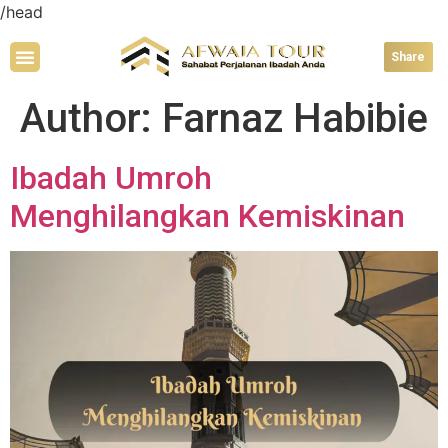
/head
Share
Author:
Farnaz Habibie
Ibadah Umroh
Menghilangkan Kemiskinan